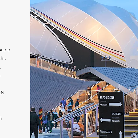
sce e
hi,
,
n
 EN
i