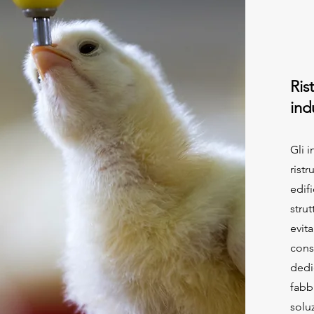
Rist
indu
Gli i
rist
edif
strut
evit
cons
dedi
fabb
solu