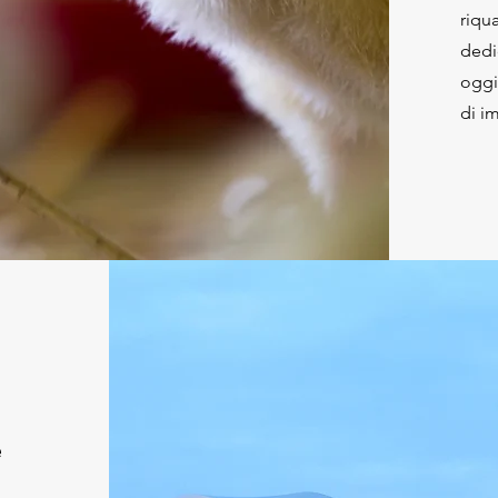
riqu
dedi
oggi
di i
e