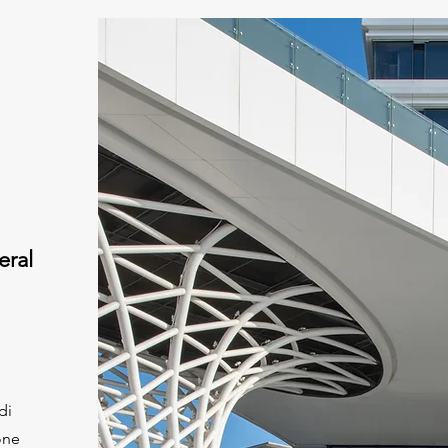
eral
di
one