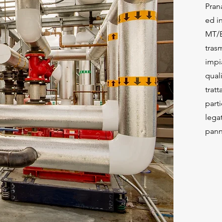
Prana
ed i
MT/B
trasm
impi
quali
trat
part
legat
pann