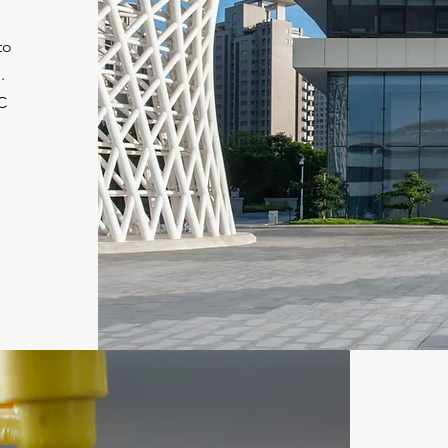
to
.
PC