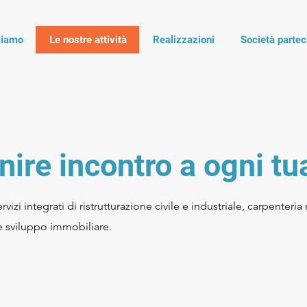
siamo
Le nostre attività
Realizzazioni
Società partec
ire incontro a ogni tu
i integrati di ristrutturazione civile e industriale, carpenteria m
 e sviluppo immobiliare.