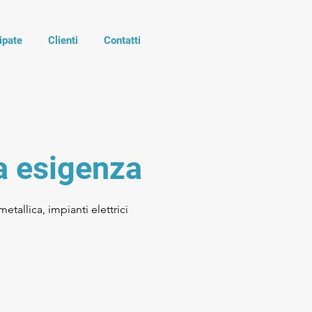
ipate
Clienti
Contatti
a esigenza
etallica, impianti elettrici