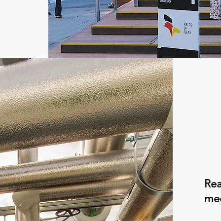
Rea
mec